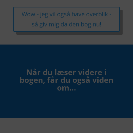
Wow - jeg vil også have overblik -
så giv mig da den bog nu!
Når du læser videre i
bogen, får du også viden
om…