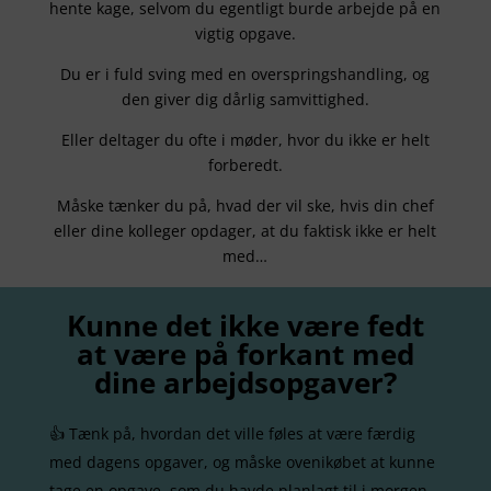
hente kage, selvom du egentligt burde arbejde på en
vigtig opgave.
Du er i fuld sving med en overspringshandling, og
den giver dig dårlig samvittighed.
Eller deltager du ofte i møder, hvor du ikke er helt
forberedt.
Måske tænker du på, hvad der vil ske, hvis din chef
eller dine kolleger opdager, at du faktisk ikke er helt
med…
Kunne det ikke være fedt
at være på forkant med
dine arbejdsopgaver?
👍 Tænk på, hvordan det ville føles at være færdig
med dagens opgaver, og måske ovenikøbet at kunne
tage en opgave, som du havde planlagt til i morgen.