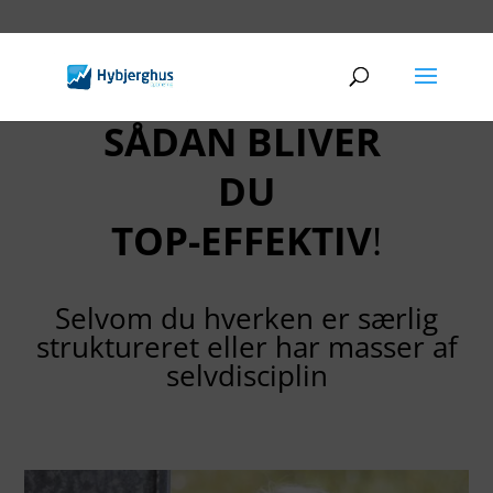
SÅDAN BLIVER
DU
TOP-EFFEKTIV
!
Selvom du hverken er særlig
struktureret eller har masser af
selvdisciplin