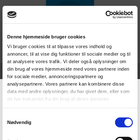
Denne hjemmeside bruger cookies
Vi bruger cookies til at tilpasse vores indhold og
annoncer, til at vise dig funktioner til sociale medier og til
at analysere vores trafik. Vi deler også oplysninger om
din brug af vores hjemmeside med vores partnere inden
for sociale medier, annonceringspartnere og
Få
følelsen
af at være Personlig
analysepartnere. Vores partnere kan kombinere disse
Effektiv 🤩
data med andre oplysninger, du har givet dem, eller som
Det er en super fed
de har indsamlet fra din brug af deres tjenester.
følelse!!!
Samtykkevalg
For at give dig de bedste oplevelser bruger vi teknologier som cookies til
Jeg siger dig… – følelsen af at
Nødvendig
at gemme og/eller få adgang til enhedsoplysninger. Hvis du giver dit
være tilfreds med sig selv er
samtykke til disse teknologier, kan vi behandle data som f.eks.
helt unik 🤩
browsingadfærd eller unikke ID'er på dette websted. Hvis du ikke giver dit